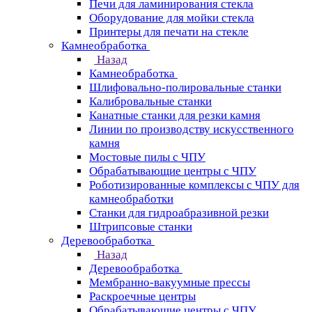
Печи для ламинирования стекла
Оборудование для мойки стекла
Принтеры для печати на стекле
Камнеобработка
Назад
Камнеобработка
Шлифовально-полировальные станки
Калибровальные станки
Канатные станки для резки камня
Линии по производству искусственного
камня
Мостовые пилы с ЧПУ
Обрабатывающие центры с ЧПУ
Роботизированные комплексы с ЧПУ для
камнеобработки
Станки для гидроабразивной резки
Штрипсовые станки
Деревообработка
Назад
Деревообработка
Мембранно-вакуумные прессы
Раскроечные центры
Обрабатывающие центры с ЧПУ