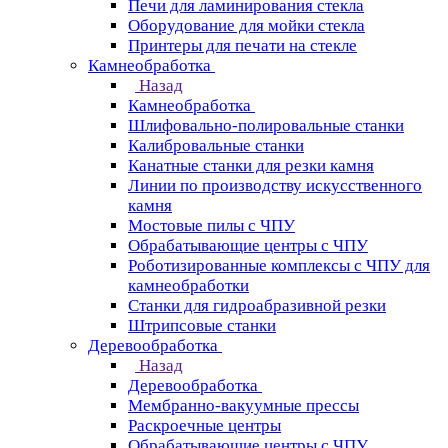
Печи для ламинирования стекла
Оборудование для мойки стекла
Принтеры для печати на стекле
Камнеобработка
Назад
Камнеобработка
Шлифовально-полировальные станки
Калибровальные станки
Канатные станки для резки камня
Линии по производству искусственного
камня
Мостовые пилы с ЧПУ
Обрабатывающие центры с ЧПУ
Роботизированные комплексы с ЧПУ для
камнеобработки
Станки для гидроабразивной резки
Штрипсовые станки
Деревообработка
Назад
Деревообработка
Мембранно-вакуумные прессы
Раскроечные центры
Обрабатывающие центры с ЧПУ