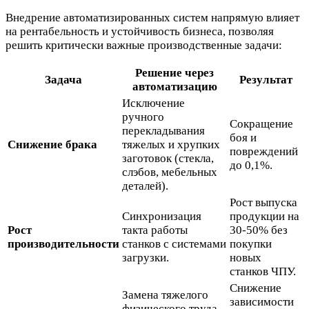
Внедрение автоматизированных систем напрямую влияет
на рентабельность и устойчивость бизнеса, позволяя
решить критически важные производственные задачи:
Решение через
Задача
Результат
автоматизацию
Исключение
ручного
Сокращение
перекладывания
боя и
Снижение брака
тяжелых и хрупких
повреждений
заготовок (стекла,
до 0,1%.
слэбов, мебельных
деталей).
Рост выпуска
Синхронизация
продукции на
Рост
такта работы
30-50% без
производительности
станков с системами
покупки
загрузки.
новых
станков ЧПУ.
Снижение
Замена тяжелого
зависимости
физического труда