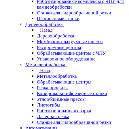
Роботизированные комплексы с ЧПУ для
камнеобработки
Станки для гидроабразивной резки
Штрипсовые станки
Деревообработка
Назад
Деревообработка
Мембранно-вакуумные прессы
Раскроечные центры
Обрабатывающие центры с ЧПУ
Упаковочное оборудование
Металлообработка
Назад
Металлообработка
Обрабатывающие центры
Резка профиля
Копировально-фрезерные станки
Углообжимные прессы
Листогибы
Роботизированная сварка
Лазерная резка
Станки для гидроабразивной резки
Автоматизация