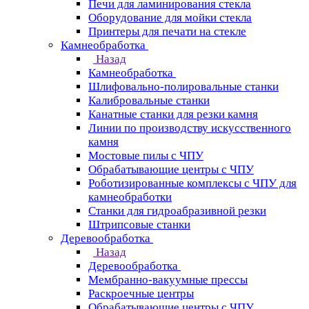
Печи для ламинирования стекла
Оборудование для мойки стекла
Принтеры для печати на стекле
Камнеобработка
Назад
Камнеобработка
Шлифовально-полировальные станки
Калибровальные станки
Канатные станки для резки камня
Линии по производству искусственного
камня
Мостовые пилы с ЧПУ
Обрабатывающие центры с ЧПУ
Роботизированные комплексы с ЧПУ для
камнеобработки
Станки для гидроабразивной резки
Штрипсовые станки
Деревообработка
Назад
Деревообработка
Мембранно-вакуумные прессы
Раскроечные центры
Обрабатывающие центры с ЧПУ