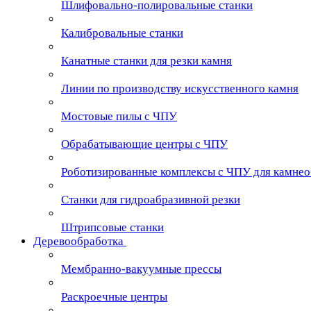
Шлифовально-полировальные станки
Калибровальные станки
Канатные станки для резки камня
Линии по производству искусственного камня
Мостовые пилы с ЧПУ
Обрабатывающие центры с ЧПУ
Роботизированные комплексы с ЧПУ для камне
Станки для гидроабразивной резки
Штрипсовые станки
Деревообработка
Мембранно-вакуумные прессы
Раскроечные центры