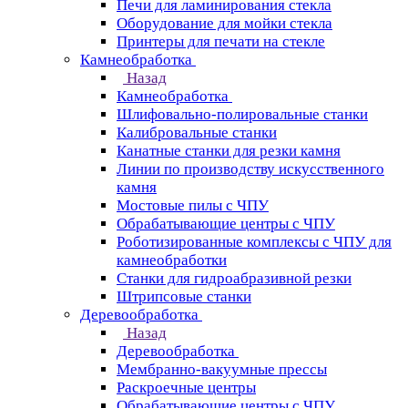
Печи для ламинирования стекла
Оборудование для мойки стекла
Принтеры для печати на стекле
Камнеобработка
Назад
Камнеобработка
Шлифовально-полировальные станки
Калибровальные станки
Канатные станки для резки камня
Линии по производству искусственного
камня
Мостовые пилы с ЧПУ
Обрабатывающие центры с ЧПУ
Роботизированные комплексы с ЧПУ для
камнеобработки
Станки для гидроабразивной резки
Штрипсовые станки
Деревообработка
Назад
Деревообработка
Мембранно-вакуумные прессы
Раскроечные центры
Обрабатывающие центры с ЧПУ